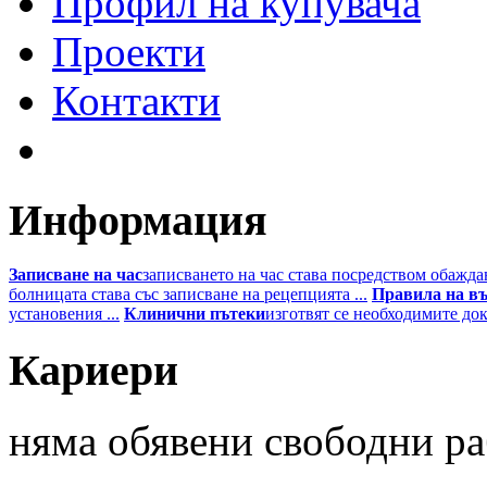
Профил на купувача
Проекти
Контакти
Информация
Записване на час
записването на час става посредством обаждан
болницата става със записване на рецепцията ...
Правила на в
установения ...
Клинични пътеки
изготвят се необходимите до
Кариери
няма
обявени свободни ра