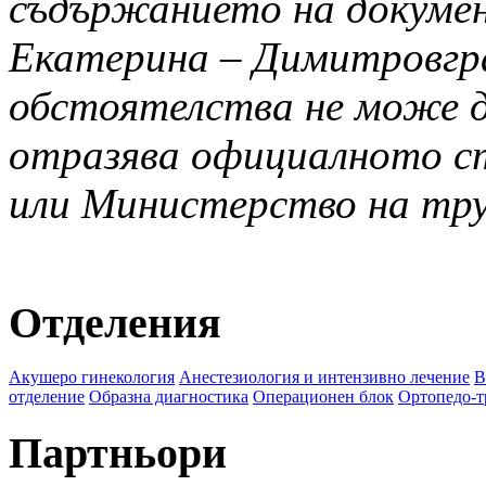
съдържанието на докуме
Екатерина – Димитровгр
обстоятелства не може д
отразява официалното с
или Министерство на тру
Отделения
Акушеро гинекология
Анестезиология и интензивно лечение
В
отделение
Образна диагностика
Операционен блок
Ортопедо-т
Партньори