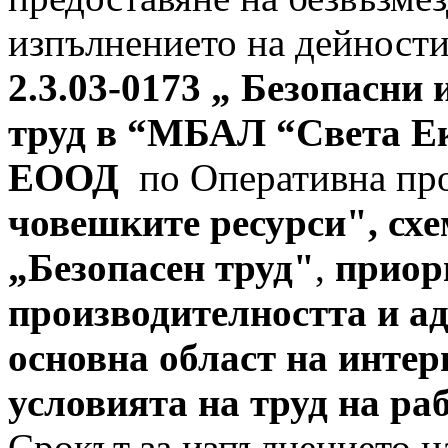
изпълнението на дейност
2.3.03-
0173
„
Безопасни и
труд в “МБАЛ “Света Е
ЕООД
по Оперативна пр
човеш
ките ресурси", сх
„Безопасен труд"
,
приор
производителността и ад
основна област на интер
условията на труд на ра
Срокът за изпълнението на